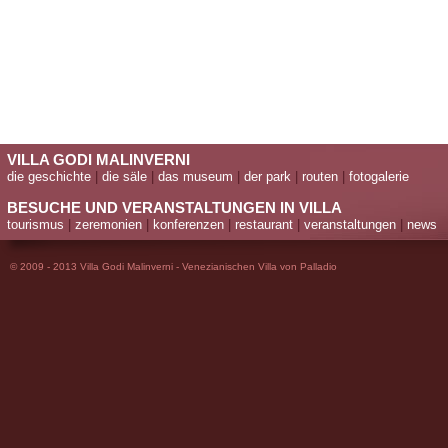
VILLA GODI MALINVERNI
die geschichte
|
die säle
|
das museum
|
der park
|
routen
|
fotogalerie
BESUCHE UND VERANSTALTUNGEN IN VILLA
tourismus
|
zeremonien
|
konferenzen
|
restaurant
|
veranstaltungen
|
news
© 2009 - 2013 Villa Godi Malinverni - Venezianischen Villa von Palladio