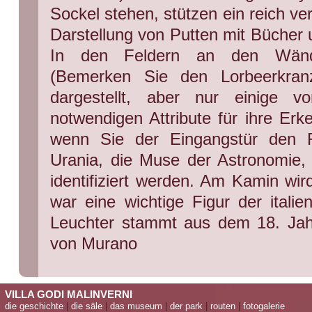
Sockel stehen, stützen ein reich ve
Darstellung von Putten mit Bücher
In den Feldern an den Wänd
(Bemerken Sie den Lorbeerkra
dargestellt, aber nur einige v
notwendigen Attribute für ihre Er
wenn Sie der Eingangstür den R
Urania, die Muse der Astronomie, 
identifiziert werden. Am Kamin wird
war eine wichtige Figur der italien
Leuchter stammt aus dem 18. Jahr
von Murano
VILLA GODI MALINVERNI
die geschichte
|
die säle
|
das museum
|
der park
|
routen
|
fotogalerie