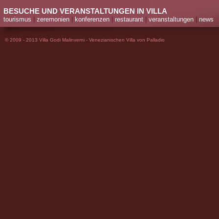
BESUCHE UND VERANSTALTUNGEN IN VILLA
tourismus
|
zeremonien
|
konferenzen
|
restaurant
|
veranstaltungen
|
news
© 2009 - 2013 Villa Godi Malinverni - Venezianischen Villa von Palladio