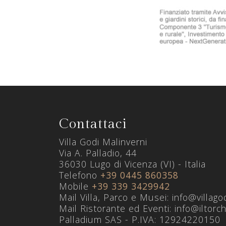
Contattaci
Villa Godi Malinverni
Via A. Palladio, 44
36030 Lugo di Vicenza (VI) - Italia
Telefono
+39 0445 860358
Mobile
+39 339 3429942
Mail Villa, Parco e Musei: info@villago
Mail Ristorante ed Eventi: info@iltorc
Palladium SAS - P.IVA: 12924220150