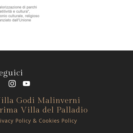
eguici
illa Godi Malinverni
rima Villa del Palladio
ivacy Policy & Cookies Policy