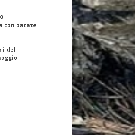
la Godi Malinverni - Lugo di Vic
30
ta con patate
ni del
maggio