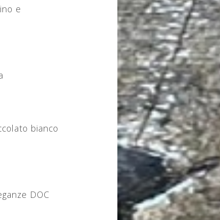
ino e
a
occolato bianco
Pasqua 2026
reganze DOC