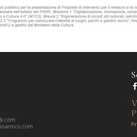
S
V
P
di.com
Pr
hioantico.com