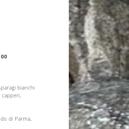
:00
sparagi bianchi
 capperi,
rudo di Parma,